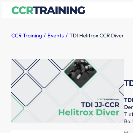
Zum
Inhalt
springen
CCR Training
Events
TDI Helitrox CCR Diver
TD
TDI
Der
Tie
Bai