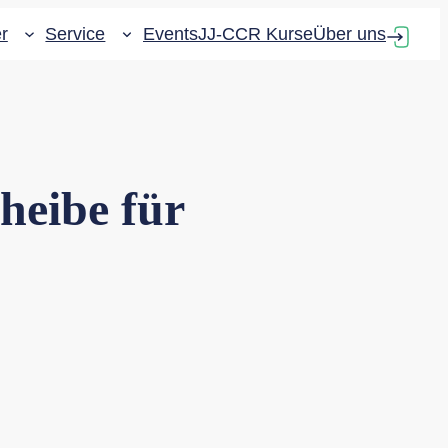
r
Service
Events
JJ-CCR Kurse
Über uns
heibe für