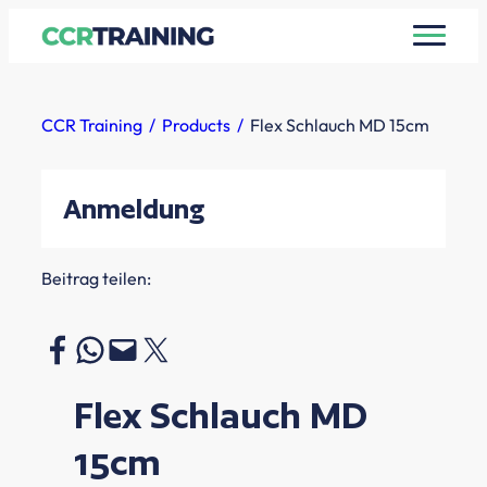
Zum
Inhalt
springen
CCR Training
Products
Flex Schlauch MD 15cm
Anmeldung
Beitrag teilen:
Auf Facebook teilen
Auf WhatsApp teilen
Diese Seite per E-Mail teilen
Auf X teilen
Flex Schlauch MD
15cm